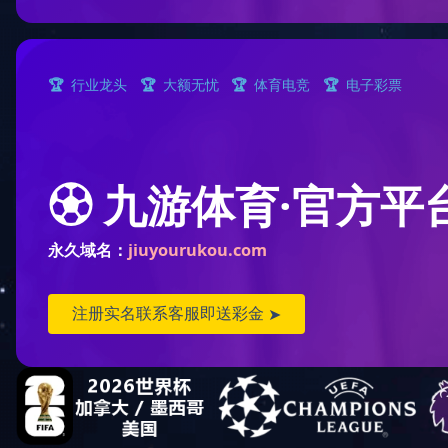
精彩世俱杯(Club WC)官方
我
学院新闻
网站_世俱杯登录入口注册
我
通知公告
我
学院风采
我
“
世
实
世