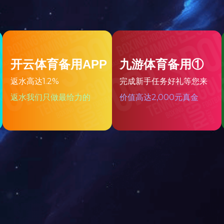
于我院刘金出访韩国参加学术会议情况的公示
俱杯(Club WC)官方网站_世俱杯登录入口注册2025下半年拟接收预
俱杯(Club WC)官方网站_世俱杯登录入口注册2025年国家助学金名
学院风采
俱杯(Club WC)官方网站_世俱杯登录入口注册举办2023届毕业生晚
想如火 燃烧不止 世俱杯(Club WC)官方网站_世俱杯登录入口注册
告会隆重举行
俱杯(Club WC)官方网站_世俱杯登录入口注册
教工活动
生演讲赛