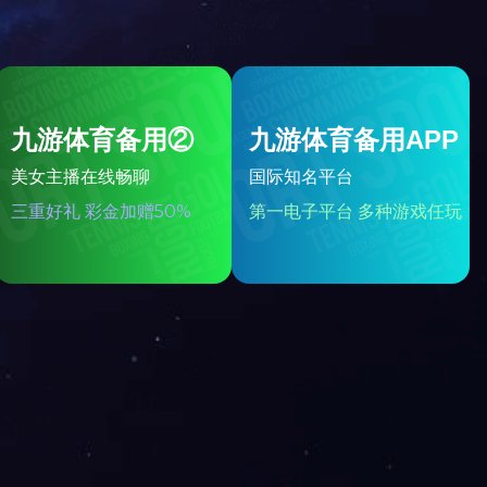
2025-11-24
备党员公示
2025-11-03
单公示
2025-10-24
更多
会
2023-06-14
第十三届“理想之歌”优秀毕业生
2023-06-07
2019-05-22
2019-05-22
2019-05-22