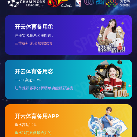
心理观影活动：光影中探寻心灵之旅
2024-12-19
世俱杯(Club WC)官方网站_世俱杯登录入口注册“有声共
情，无声共鸣”活动圆满结束
2024-11-20
健康生活，从“心”开始，大学生心理知识科普
2024-10-10
世俱杯(Club WC)官方网站_世俱杯登录入口注册成功举办
心理健康摆点活动
2024-06-06
赋能成长，育人育心——心理健康主题班会顺利开展
2024-05-29
美好心灵，共同成长——世俱杯(Club WC)官方网站_世俱