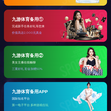
本次培训内容丰富实用，不仅提升了寝室长的责任意识，还
为其提供了具体的工作方法和心理危机识别技巧。寝室长作为寝
室的核心人物，其作用不可忽视。通过本次学习，寝室长们更加
明确了自身职责，增强了应对寝室问题的信心。未来，希望寝室
长能将所学知识运用到实际工作中，与室友携手共建温馨和谐的
寝室环境。