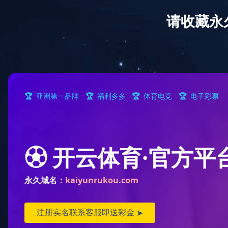
学院世俱杯(Club
思想引领
队伍建设
WC)官方网站_世
俱杯登录入口注册
就业创业
您所在的位置：
世俱杯(Club WC)官