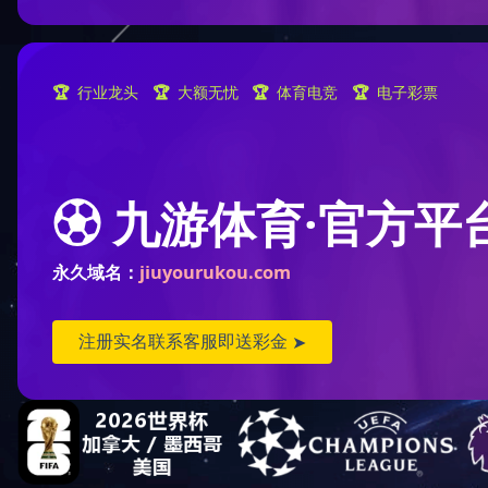
由创新创业学院主办，商学院承办的“创新创业大
主讲人：张真
相关介绍：张真，工业和信息化部人才交流中心
主题：一路向暖，静候花开—从科大出发的成长
时间：2025年4月17日下午16:00
地点：第三教学楼101
主讲内容:
1.个人成长经历
2.成长路径规划
3.创新经验分享
本次讲座面向全校学生，欢迎大家积极报名参与
乐动网官网
|
MK平台
|