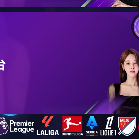
创新创业大讲堂·第一百零四讲
讲堂·第一百零四讲”即将开讲
产才融合办公室副主任，多年从事企业经营管理人才培养、中小企业赋能
经历分享
！！
开云在线平台
|
多宝app官网
|
星空官方网页版
|
Kaiyun（中国大陆体育）