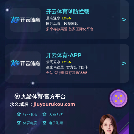
日常管理
more+
Daily management
世俱杯(Club WC)官方网站_世俱杯登录入口注册举办专场招
03-30
聘会
世俱杯(Club WC)官方网站_世俱杯登录入口注册开展2025届
12-13
考研学生慰问活动
我院“教学礼拜”学生座谈会顺利召开
11-11
我院学风建设月启动仪式顺利举行
04-19
世俱杯(Club WC)官方网站_世俱杯登录入口注册举办“教学礼
05-10
拜”师生座谈会
创新创业
more+
Innovation and entrepreneurship
心理健康
more+
Mental health
我院开展2025级新生团体辅导活动
10-29