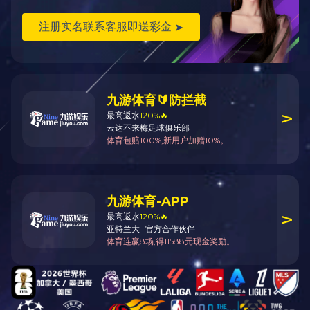
微笑，给鼓励、给掌声”，共同营造一个开放、尊重、包容的活
动氛围。简单的仪式迅速拉近了同学们的距离，为后续环节的顺
利开展奠定了良好基础。
活动学生负责人耐心讲解
本次团辅活动精心设置了多个富有趣味性的互动环节，帮