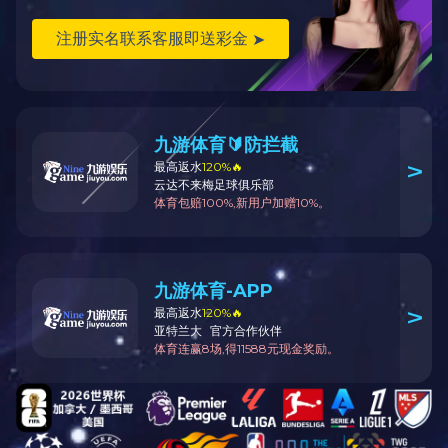
坚定信念，持之以恒，就一定能够取得理想的
成绩。他提醒各位学生要注意劳逸结合，细致
做好考前准备，保持良好的状态，并预祝大家
考研顺利。
在交流过程中，老师们耐心解答了考生提
出的疑问，针对考前复习、心理调节等问题给
出了建议，现场热闹非凡。活动最后，学院老
师亲自为考研学生送上暖心加油礼包，表达学
院对考研学生的深切关怀与衷心祝福。