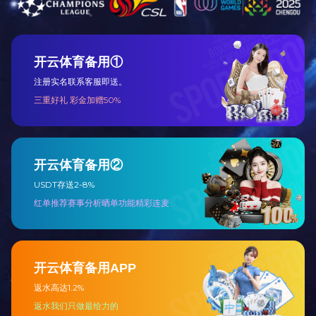
我院历来高度重视学生的考研工作，全方
位、多措施地为考研学子提供便利条件，确保
考研学生以充沛的精力投入到考研复习之中。
本次考研学生慰问会，既是一次考前的精神鼓
舞，也是一次集体力量的凝聚。祝愿世俱杯
(Club WC)官方网站_世俱杯登录入口注册所有
考研学生们，一战成硕，金榜题名！
文/刘佳怡 刘一丹