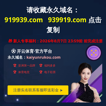
本科生
您所在位置：
世俱杯(Club WC)官方网站_世俱杯登录入口注册
>
下
载专区
>
本科生
世俱杯(Club WC)官方网站_世俱杯登录入口注册晚归长期请假
条
2024-04-20
门禁晚归检查说明