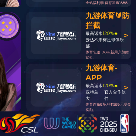
C)官方网站_世俱杯登录入口注册
>
党群工作
>
党员风采
俱杯登录入口注册“廉洁+党
2025-11-26
宣誓活动
2025-11-15
吉利社区童心
2025-06-22
展跨学科融合主题党日活动
2025-04-21
世俱杯登录入口注册教工党支部
2025-04-21
入口注册开展“三·八妇女节”活
2025-03-26
杯登录入口注册预备党员赴韶山
2024-12-02