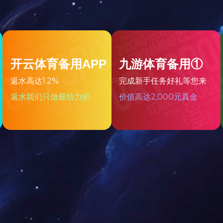
俱杯(Club WC)官方网站_世俱杯登录入口注册党委理论学习中心组开
俱杯(Club WC)官方网站_世俱杯登录入口注册党委理论学习中心组开
俱杯(Club WC)官方网站_世俱杯登录入口注册党委理论学习中心组开
心聚力学两会，联学联建促发展——世俱杯(Club WC)官方网站_
总支开展联学联建活动
俱杯(Club WC)官方网站_世俱杯登录入口注册党委理论学习中心组开
俱杯(Club WC)官方网站_世俱杯登录入口注册党委理论学习中心组开
俱杯(Club WC)官方网站_世俱杯登录入口注册召开巡察整改工作专
俱杯(Club WC)官方网站_世俱杯登录入口注册党委理论学习中心
第2期）专题学习
承红色基因，提升媒介实践能力——世俱杯(Club WC)官方网站_
联合教工党支部开展主题党日活动