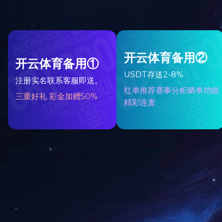
学习资源库
世
世
世
凝
党
世
世
世
世
育
传
系