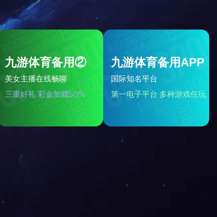
展2024年第1期专题学习
2024-01-20
展2024年第2期专题学习
2024-02-27
展2024年第3期专题学习
2024-03-26
世俱杯登录入口注册党委与后勤
2024-03-25
展2024年第4期专题学习
2024-04-16
展2024年第5期专题学习
2024-04-30
题民主生活会
2024-05-08
组开展本年度第6次（党纪学习教
2024-05-15
世俱杯登录入口注册新闻系广告
2024-05-15