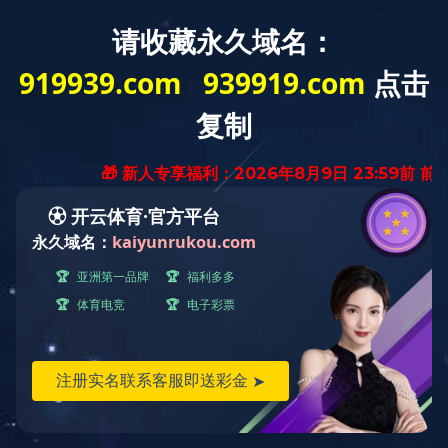
招聘信息
您所在的位置：
世俱杯(Club WC)官方网站_世俱杯登录入
口注册
>
栏目备份
> 招聘信息
2024-12-10
十二月世俱杯(Club WC)官方网站_世俱杯登录入口注册招
聘信息闪亮登场！
2024-11-22
十一月世俱杯(Club WC)官方网站_世俱杯登录入口注册招
聘信息新鲜出炉啦！