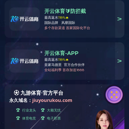
2024-04-08
宣讲会：中山市丽景学校
2024-01-18
宣讲单位：惠州华洋科技中等职业技术学校
2024-02-05
宣讲单位：长沙万学教育科技有限公司
2024-02-22
宣讲单位：海通安恒科技股份有限公司
2024-03-10
宣讲单位：泗阳桃州中学
2024-03-07