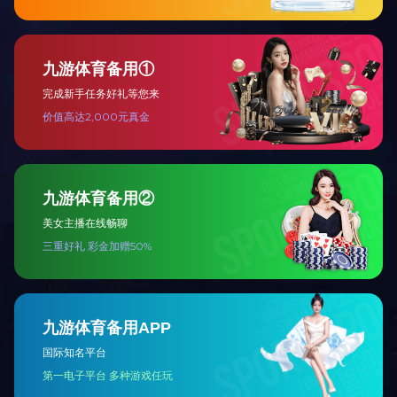
中国水利水电第十工程局有限公司
下一页
© 世俱杯(Club WC)官方网站_世俱杯登录入口注册世俱杯(Club
WC)官方网站_世俱杯登录入口注册
邮编：411201
通讯地址：湖南省湘潭市雨湖区世俱杯(Club WC)官方网站_世俱杯
登录入口注册立言楼
联系电话
院党政办： 0731-58291415
院教务办： 0731-58291413