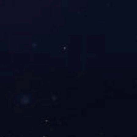
一审：官其玲
二审：袁星洁
三审：曾志东
乐动网官网
|
MK平台
|
开云在线平台
|
多宝app官网
|
星空官方
网页版
|
Kaiyun（中国大陆体育）
|
米兰游戏官网
|
华体会
（hth）·官方网站
|
© 世俱杯(Club WC)官方网站_世俱杯登录入口注册世俱杯(Club
WC)官方网站_世俱杯登录入口注册
邮编：411201
通讯地址：湖南省湘潭市雨湖区世俱杯(Club WC)官方网站_世俱杯