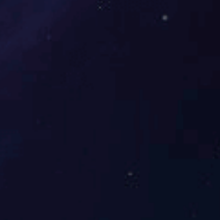
能力的高素质人才，为经济社会发展注入新的活力。
文/赵钲钺 李晨鑫
图/刘一丹