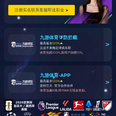
洽谈会上，蒋子云从学生实习、师资培训、项目需求三个层
面介绍此次校企合作的主要内容，希望与学院达成制度性共识：
一、有批次，常态化地引进学院优秀学子，为学子提供一个实习
渠道，在培养人才的同时，解决台里人员紧缺问题；二、建立双
向师资培训模式，邀请电视台的优秀员工来学校授课，同时，安
排专业教师前往电视台讲授相关知识，从而营造人才交流的环境
氛围；三、电视台产业拓展，由老师带领团队完成各种项目，以
便优化学院课程设置，适应社会发展。