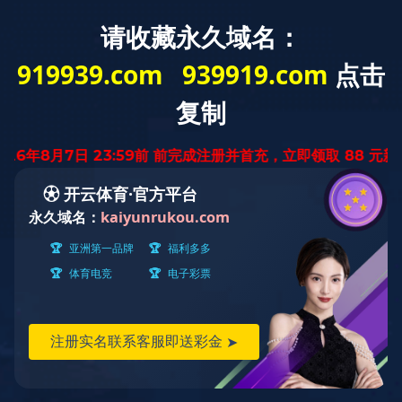
就业指导
您所在的位置：
世俱杯(Club WC)官方网站_世俱杯登录入
口注册
>
栏目备份
> 就业指导
校企共育促发展，双向奔赴谱新篇——湖南经济电视台
与我校世俱杯(Club WC)官方网站_世俱杯登录入口注册
开展校企合作洽谈会
管理员
2024-04-01
访问量：
796
为促进产教深度融合，提升人才培养质量，3月28日下午，
世俱杯(Club WC)官方网站_世俱杯登录入口注册在立言楼B505