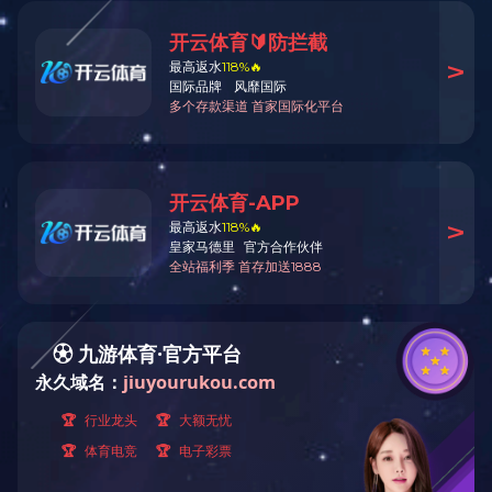
相关介绍：北京银行产品经理；17年金融从业经验；国际金
融理财师；FPP养老规划师；CWP财富规划师；MCP健康规划
师；总行五星级金牌讲师
主题：从校园到市场，解锁创新创业与财富管理的双重密码
时间：2025年5月6日下午15:15
地点：美术楼104
主讲内容:
1.当代艺术毕业生未来发展方向和创业模式
2.大学生为什么要懂创新创业与财商？
3. 财商的核心技能
4.具体应对策略
本次讲座面向全校学生，欢迎大家积极报名参与！！
乐动网官网
|
MK平台
|
开云在线平台
|
多宝app官网
|
星空官方
网页版
|
Kaiyun（中国大陆体育）
|
米兰游戏官网
|
华体会
（hth）·官方网站
|