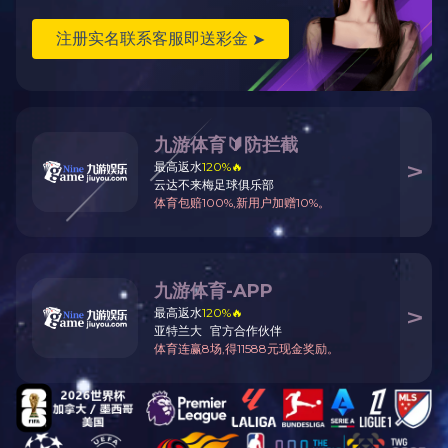
殷切期许悄然传递；特别增设的“套圈赢零食”趣味互动，更让学
子们在欢声笑语中纾解备考压力，暂时卸下紧张包袱。从氛围营
造到心意传递，再到压力疏导，全方位的暖心举措尽显对考研学
子的深切关怀与坚实支持。
氛围暖心，交流更贴心。亲切的交流环节，老师们俯身细问