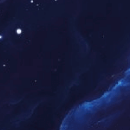
展了多项考查工作。具体内容包括：现场听课，查阅教
业论文、教育实践手册等教学资料；走访调研教育实践
指导教师、今年在校实习生；举行用人单位座谈会、教
、毕业校友座谈会及在校学生座谈会等。专家组通过多
史学师范专业的建设和人才培养成效。