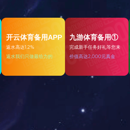
后，专家组参观了我校校史馆、海牛楼、书吧、微格教
。
专家组参观校史
在随后的两天里，专家组按照既定工作计划，围绕历