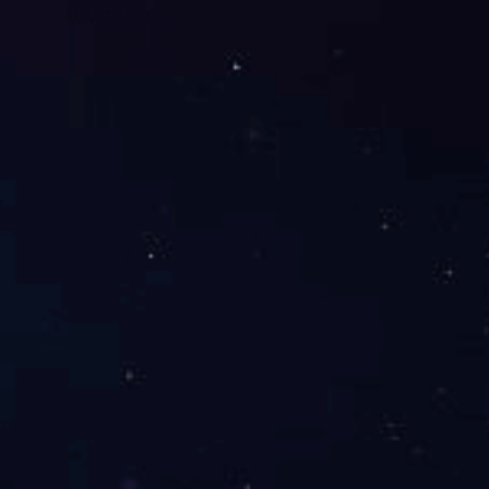
施。同日上午，联合认证专家意见反
领导、相关职能部门负责人以及认证
C)官方网站_世俱杯登录入口注册教师
解。专家组提出的宝贵意见为我院历
以此次认证为契机，努力优化教学内
础。
一审/官其玲
二审/欧阳萍
三审/曾志东
官方网页版
|
Kaiyun（中国大陆体育）
|
米兰游戏官