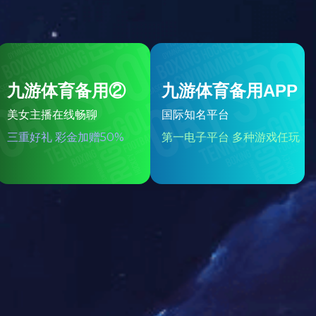
室、齐白石艺术馆和图书馆等教学场
馆
史学专业的教学质量和人才培养情况