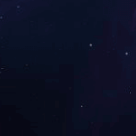
分
馈
学
对
史
容