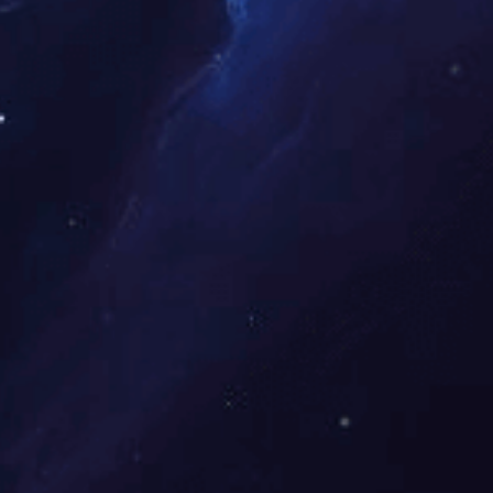
专家组与学院领导班子
专家组在实践实习基地湘机
11月22日上午，在立言楼4-1会议室召开了历史学
包括专家组全体成员、重庆教育评估院助教张羽歆、世俱杯(
口注册负责人、历史学专业教师等四十余人。专家组组