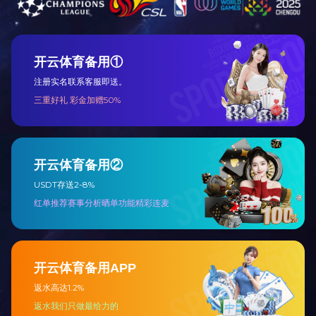
乐动网官网
|
MK平台
|
开云在线平台
|
多宝app官网
|
星空官方
网页版
|
Kaiyun（中国大陆体育）
|
米兰游戏官网
|
华体会
（hth）·官方网站
|
院党政办：
0731-58291415
院教务办：
0731-58291413
院研究生办：
0731-58291152
院学工办：
0731-58291808
地址：
湖南省湘潭市雨湖区世俱杯(Club WC)官方网站_世俱杯登
录入口注册立言楼[411201]
版权所有 Copyright © 世俱杯(Club WC)官方网站_世俱杯登录入
口注册世俱杯(Club WC)官方网站_世俱杯登录入口注册