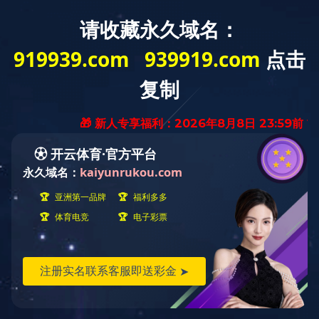
您所在位置：
世俱杯(Club WC)官方网站_世俱杯登录入口注册
> 本科
生教育
我院教师指导学生在第十届湖南省普通高校师范生教
学技能竞赛中斩获佳绩
时间：2024-11-20 05:10:00
访问量：
1544