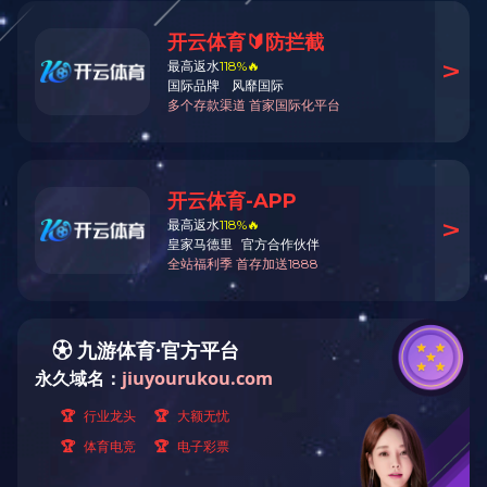
2018-05-30
世俱杯(Club WC)官方网站_世俱杯登录入口注册图书馆
2018-05-30
院党政办：
0731-58291415
院教务办：
0731-58291413
院研究生办：
0731-58291152
院学工办：
0731-58291808
地址：
湖南省湘潭市雨湖区世俱杯(Club WC)官方网站_世俱杯登
录入口注册立言楼[411201]
版权所有 Copyright © 世俱杯(Club WC)官方网站_世俱杯登录入