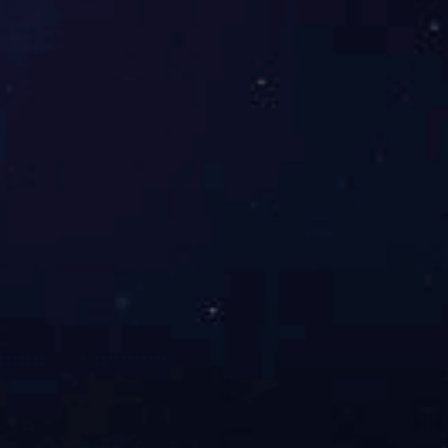
三审：罗振军
乐动网官网
|
MK平台
|
开云在线平台
|
多宝app官网
|
星空官方
网页版
|
Kaiyun（中国大陆体育）
|
米兰游戏官网
|
华体会
（hth）·官方网站
|
院党政办：
0731-58291415
院教务办：
0731-58291413
院研究生办：
0731-58291152
院学工办：
0731-58291808
地址：
湖南省湘潭市雨湖区世俱杯(Club WC)官方网站_世俱杯登
录入口注册立言楼[411201]
版权所有 Copyright © 世俱杯(Club WC)官方网站_世俱杯登录入
口注册世俱杯(Club WC)官方网站_世俱杯登录入口注册