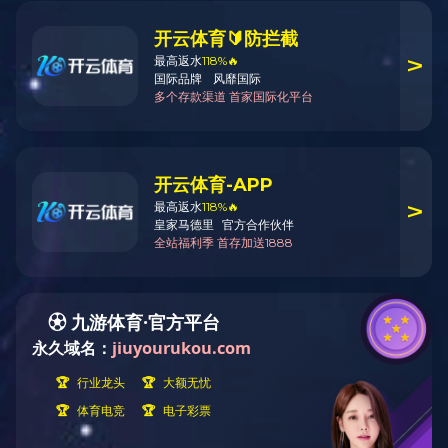
为帮助23级新生对自己所学专业有更加清
晰的认识，增强专业认同感，10月10日晚广告
学专业介绍会暨师生见面会在立言楼B4-1室召
开。世俱杯(Club WC)官方网站_世俱杯登录入
口注册广告系主任曹佳骊、副主任刘祥羽、23
级广告学班主任肖芸出席，优秀毕业生代表陈
亮及全体新生与会。会议由曹佳骊主持。