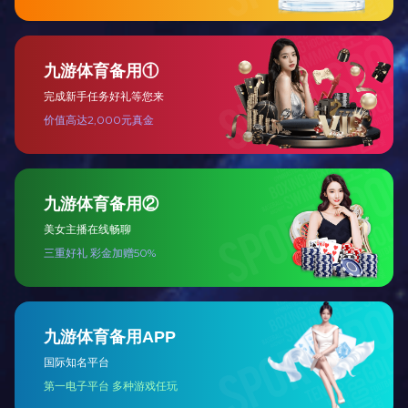
陈亮简单介绍了自己所在公司制作的爆款综
艺，将现场气氛推至顶峰。
23级广告一班伍杨婷提出关于未来学习方
向的问题，对此，陈亮耐心解答，他提出，“学