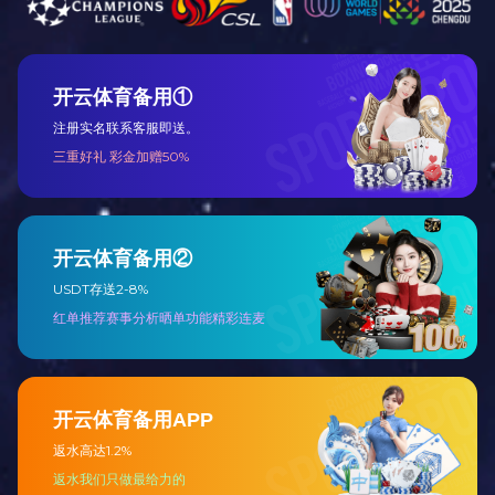
先，要怀着一颗感恩的心。
随后，曹佳骊向同学们介绍了广告系历届
优秀毕业生，涉及房地产策划、服装品牌设
计、电视电影制片、游戏等领域。毕业生代表