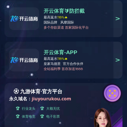
近日，第十七届全国大学生广告艺术大赛
（简称“大广赛”）学科竞赛成果展示盛典暨二十
周年华彩盛典在北京举行。我院师生代表受邀
赴京参加了这一全国性广告教育界的盛会。
盛典汇集了教育部门相关领导、赛事主办
方与支持单位代表、学界评审专家、各赛区负
责人以及来自全国上千所高校的优秀师生代
表，多家媒体到场报道。会上，我院获奖学生
代表与其他高校获奖师生代表分批上台领奖，
接受荣誉，共同展望了广告艺术教育与创意产
业的未来趋势。