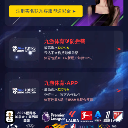
的举办不仅助力文化传播、语言表达等相关领
域发掘和培养优秀人才，也为全省高校师生提
供了良好的交流平台，有利于促进高校之间的
学术交流和思想碰撞。
此次人文学子在第十届湖南省大学生写作
演讲竞赛中取得的优异成绩，充分展现了其过
硬的专业实力、创新的思想潜力和昂扬的精神
风貌，也集中体现了我院长期以来对学生人文
素养培养与综合能力提升的高度重视，有利于
激励我院师生在追求卓越的道路上砥砺前行，
推动我院学生培养迈向更高台阶。
文/廖鑫萃
一审/官其玲