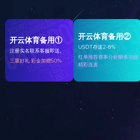
俱
研
生
读
队
践