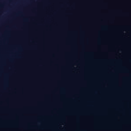
六、奖项设置
大赛设一、二、三等奖，其中一等奖为有效参赛队伍
的12%，三等奖为有效参赛队伍数量的20%。结果公
育案例大赛要求推荐选拔优秀作品参加国赛。
联系人：韩家俊
邮箱：343992072@qq.com
联系地址：立言楼A113号
乐动网官网
|
MK平台
|
开云在线平台
|
多宝app官网
|
星空
网
|
华体会 （hth）·官方网站
|
关附件：
件1：案例模板.docx
件2：世俱杯(Club WC)官方网站_世俱杯登录入口注册国际中文教育案例大赛报名汇