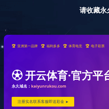
世俱杯(Club
学院概况
师资队伍
WC)官方网站_
世俱杯登录入口
注册