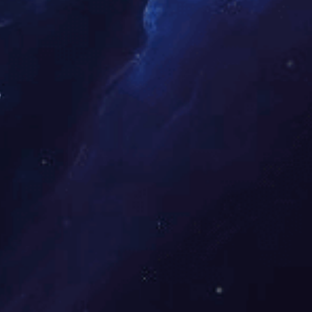
，提升教学效果。此赛道仅面向海外高校征集海外本土
四、作品提交时间及要求
2025年6月20日前，请将参与校赛的作品（附件1
，命名格式：“学院+团队负责人姓名+报名表/作品”。
参赛作品须紧扣“数智赋能教学，中文联通世界”主题
、典型、具有启发性的事件和材料开发案例，并提出符
解决方案。
每个团队只能选择1个赛道，提交1份案例作品。案例
），具体撰写要求详见《参赛指南》。参赛作品正文不
中的图片、案例名称等）和提交文件名不得出现参赛团
）。案例中涉及的人员、学校、机构等应使用化名。
五、评审办法
各参赛队伍仅需提交作品电子档，不进行现场答辩。
、创新性、可行性等方面进行评分。