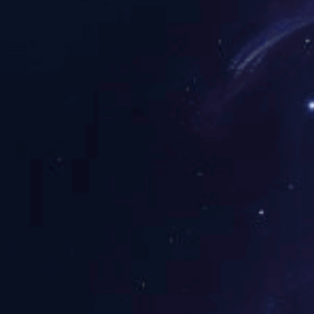
参
例
域
本
实