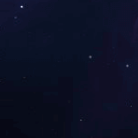
量
教
相
附
附