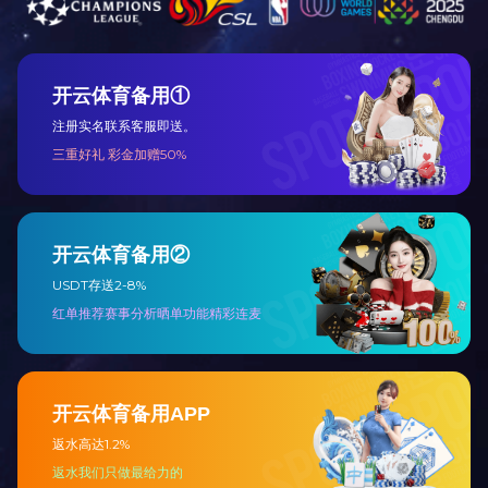
（hth）·官方网站
|
院党政办：
0731-58291415
院教务办：
0731-58291413
院研究生办：
0731-58291152
院学工办：
0731-58291808
地址：
湖南省湘潭市雨湖区世俱杯(Club WC)官方网站_世俱杯登
录入口注册立言楼[411201]
版权所有 Copyright © 世俱杯(Club WC)官方网站_世俱杯登录入
口注册世俱杯(Club WC)官方网站_世俱杯登录入口注册