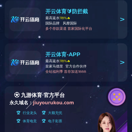
俱杯登录入口注册教育硕士专业学位的一个重要招生领
域，分为全日制、非全日制和“硕师计划”三种类型。全日
制和非全日制教育硕士学制3年，“硕师计划”教育硕士学
制4年。研究生修完规定学业、达到相应标准后，可授予
教育硕士学位证书和毕业证书。
本方向致力于培养高素质的基础教育和中等职业技
术教育语文学科专任教师。要求能够热爱祖国，拥护中
国共产党领导；热爱教育事业，教书育人，为人师表，
积极进取，勇于创新；掌握现代教育理论，具有良好的
学科知识结构和扎实的教学基本技能，了解语文学科教
学前沿和发展趋势；具有较强的实践能力，胜任并创造
性地开展语文教学和教育管理工作；具有发现和解决问
题、终身学习与发展的意识与能力。
2010年至今已招收11届学生300余人，95%以上毕
业生都在中小学或中职学校担任语文教师。目前有校内
导师14人，其中教授5人、博士13人；外聘实践指导教师
20余人，与湘潭市一中教育集团合作建设了全国教指委