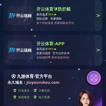
院党政办：
0731-58291415
院教务办：
0731-58291413
院研究生办：
0731-58291152
院学工办：
0731-58291808
地址：
湖南省湘潭市雨湖区世俱杯(Club WC)官方网站_世俱杯登
录入口注册立言楼[411201]
版权所有 Copyright © 世俱杯(Club WC)官方网站_世俱杯登录入