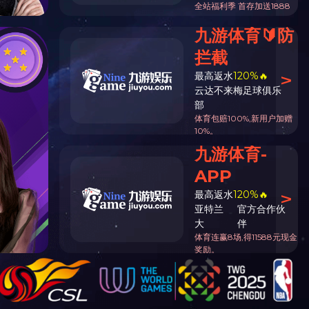
游戏官网
|
华体会 （hth）·官方网站
|