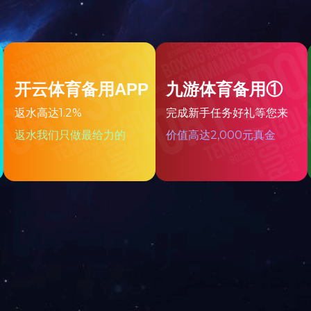
院党政办：
0731-58291415
院教务办：
0731-58291
院研究生办：
0731-58291152
院学工办：
0731-582
地址：
湖南省湘潭市雨湖区世俱杯(Club WC)官方
立言楼[411201]
版权所有 Copyright © 世俱杯(Club WC)官方
杯(Club WC)官方网站_世俱杯登录入口注册