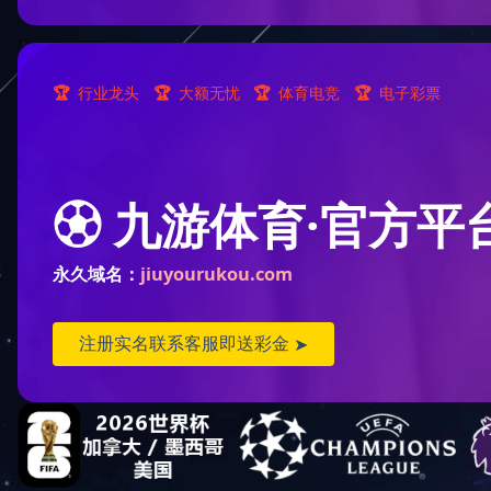
乐动网官网
|
MK平台
|
开云在线