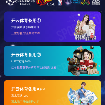
在检查流程中，副院长李康澄着重阐述了实习环节
对于师范生职业生涯发展的关键作用，并对实习生们寄
予了深切的期望。督导老师李剑铭勉励学生们珍视实习
机遇，积极主动学习，大胆投身于实践，持续增强自身
的教育教学能力和社会责任感。同时，副院长欧阳萍亦