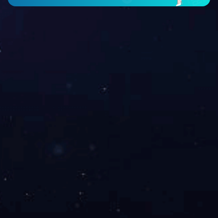
力儿童健康成长
上一页
下一页
© 世俱杯(Club WC)官方网站_世俱杯登录入口注册世俱杯(Club
WC)官方网站_世俱杯登录入口注册
邮编：411201
通讯地址：湖南省湘潭市雨湖区世俱杯(Club WC)官方网站_世俱杯
登录入口注册立言楼
联系电话
院党政办： 0731-58291415
院教务办： 0731-58291413