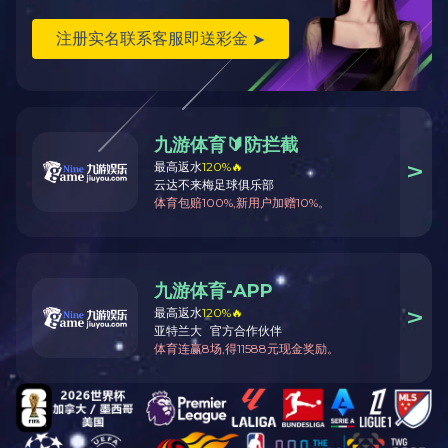
世俱杯(Club WC)官方网站_世俱杯登录入口注册军训慰
问：青衣浥韶华，温风浸晚霞
2022-09-24
反诈牢记在心 共创平安校园 ——世俱杯(Club WC)官方网
站_世俱杯登录入口注册防诈骗宣传教育
2022-09-24
身体精神两手抓，有条不紊乐其中 ——记录世俱杯(Club
WC)官方网站_世俱杯登录入口注册新生下训日常
2022-09-21
军训扬帆，开学第一课：做一个有思想的行动者 ——记22
级新生开训
2022-09-14
世俱杯(Club WC)官方网站_世俱杯登录入口注册2022-
2023学年第一学期全体学生干部大会顺利召开