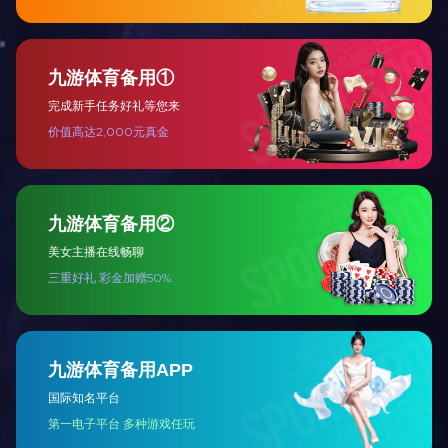
【三下乡】一弦一音促美育 一拨一弄扬国粹 湖科大世俱杯
(Club WC)官方网站_世俱杯登录入口注册“三下乡”暑期志
愿团队带古典音乐进课堂
2022-07-12
【三下乡】舞动青春 史以铭志 世俱杯(Club WC)官方网站_
世俱杯登录入口注册世俱杯(Club WC)官方网站_世俱杯登
录入口注册暑期“三下乡”团队开启多样课堂
2022-07-12
【三下乡】笔墨凝经典 撇捺书华章 世俱杯(Club WC)官方
网站_世俱杯登录入口注册世俱杯(Club WC)官方网站_世俱
杯登录入口注册暑期“三下乡”团队举行写字比赛
2022-07-11
【三下乡】推普助力乡村振兴 党史宣讲赓续红色基因
2022-07-10
【三下乡】湖科大人文学子“三下乡”：七彩课堂进校园，助