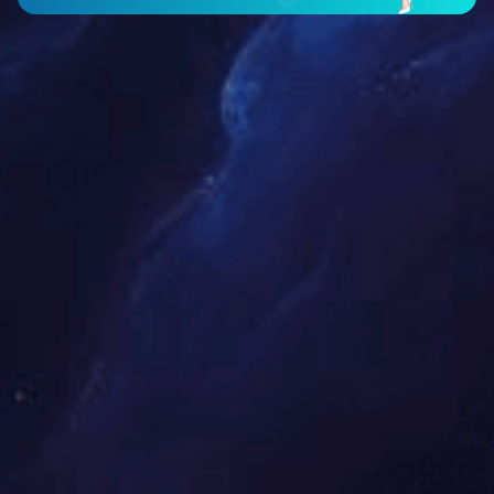
第三幕 感恩传承，光暖人间
回望来时路，缪舒金同志的心中充满了感激。导师陈功的悉
心指引，学长学姐的手把手教导，这些温暖的瞬间，都成为她前
行路上的动力。如今，她也接过了接力棒，用“斯为泰山而不
骄”的箴言勉励学弟学妹，分享学习方法、工作经验，在答疑解
惑中传递温暖与力量。
在她看来，党员的责任不仅在于自身优秀，更在于带动身边
人共同成长。她会耐心解答同学的学业困惑，主动分享项目经
验，用真诚与热忱凝聚起向上的力量。“正因为相信光，所以我
要靠近光；正因为向往光，所以我要成为光、散发光。”这份对