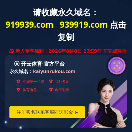
榜样力量
您所在的位置：
世俱杯(Club WC)官方网站_世俱杯登录入
口注册
>
学生工作
> 榜样力量
世俱杯(Club WC)官方网站_世俱杯登录入口注册第八届
大学生写作大赛初赛圆满举行
管理员
2023-09-11
访问量：
181
9月10日下午，历时两天的湖南省第八届大学生写作大赛初
赛工作顺利结束，此次大赛由世俱杯(Club WC)官方网站_世俱