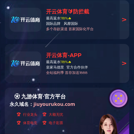
杯登录入口注册教务处举办、世俱杯(Club WC)官方网站_世俱
杯登录入口注册承办，来自世俱杯(Club WC)官方网站_世俱杯
登录入口注册汉语言文学、汉语国际教育专业共67位同学参加，
比赛于9月9日上午在立言楼4-1和B417展开，参赛考生们严格遵
守考试纪律和考场基本规范，以饱满的精神和扎实的文学功底，
尽情挥洒才气。