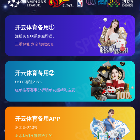
曾志东强调学院历来重视各类学术性及实践类比赛，这一方
面关乎学生的个人发展，另一方面关系到学院的学科建设举措，
是一举两得的检验方式。各位老师在阅卷的过程中可以看到我们
的学生现在究竟处于什么样的水平，同时也要本着公平公正的选
拔态度，找出可塑性强的同学，加强指导，争取让他们在接下来
的比赛中再创佳绩，在省赛中为科大争光。