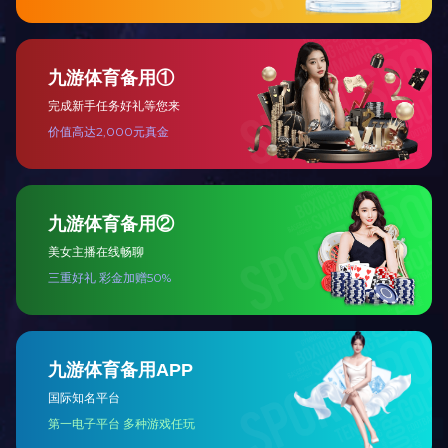
本次演讲比赛中，覃怡斌，陈晨旭、罗婧斩获一等奖；段婷
若，周洁、尊娜尔·艾拉洪、刘美琦、王墁琳获得二等奖；谌
婷，谭梦瑶、程宝仪，陈嘉如、苏成、齐一宁、孙艳获得三等
奖。评委及领导老师上台为参赛选手颁奖。
民族团结是国家统一的基石，是民族进步的源泉，是国家兴
旺发达的不竭动力。本次演讲比赛不仅是一次学习交流活动，更
是一堂生动的爱国主义教育的生动实践。
文/覃钰娥
图/刘雯 张娜
一审：官其玲
二审：罗振军
三审：曾志东
乐动网官网
|
MK平台
|
开云在线平台
|
多宝app官网
|
星空官方