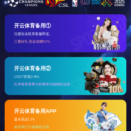
力，共克难关；疫情期间，亦涌现诸多感人至深之故事；羌族姑
娘蒋敏强忍亲人遇难之痛，坚守岗位；护士刘海燕与女儿隔空相
拥。通过一个个感人至深的故事，展现出中华民族之团结与坚
韧。
选手谌婷讲述了古代各民族间的交流与合作，表明中华民族
自古以来便血脉相连、同呼吸、共命运。她呼吁众人共同铸牢中
华民族共同体意识，正所谓“一枝独放非为春，百花齐放春满
园”。
比赛结束后，谢慧对此次演讲比赛进行点评。她指出，演讲
需注重用心、用情，提议各位参赛选手在内容连贯性和细节方面
继续雕琢，并对选手们表达希冀，期待她们在日后的赛事中一展
风采。