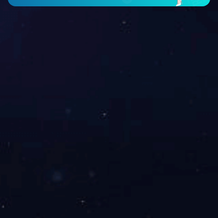
三审：曾志东
乐动网官网
|
MK平台
|
开云在线平台
|
多宝app官网
|
星空官方
网页版
|
Kaiyun（中国大陆体育）
|
米兰游戏官网
|
华体会
（hth）·官方网站
|
© 世俱杯(Club WC)官方网站_世俱杯登录入口注册世俱杯(Club
WC)官方网站_世俱杯登录入口注册
邮编：411201
通讯地址：湖南省湘潭市雨湖区世俱杯(Club WC)官方网站_世俱杯
登录入口注册立言楼
联系电话