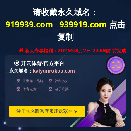
榜样力量
您所在的位置：
世俱杯(Club WC)官方网站_世俱杯登录入
口注册
>
学生工作
> 榜样力量
丹青戏韵，薪火相传——经典话剧《雷雨》观摩暨世俱
杯(Club WC)官方网站_世俱杯登录入口注册第八届戏剧
（话剧）艺术节启动仪式顺利举行
管理员
2024-03-11
访问量：
239
戏剧如光，熹微朝阳。为坚定贯彻落实32111工程，促进戏
剧、话剧文化的传承和发展，激发广大师生对文学艺术的热爱。